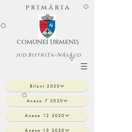
p r i m ă r i a
comunei urmeniș
jud.BistriȚa-NĂsĂud
Bilant 2020
Anexa 7 2020
Anexa 12 2020
Anexa 13 2020