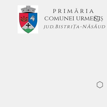
p r i m ă r i a
comunei urmeniș
jud.BistriȚa-NĂsĂud