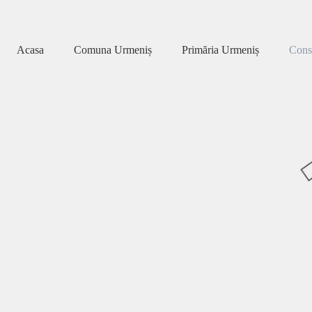
Acasa
Comuna Urmeniș
Primăria Urmeniș
Consi