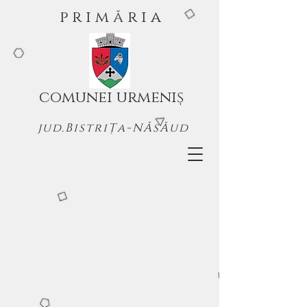
p r i m ă r i a
comunei urmeniș
jud.BistriȚa-NĂsĂud