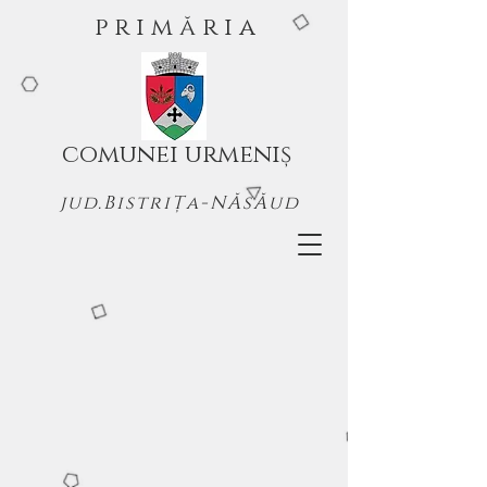
p r i m ă r i a
comunei urmeniș
jud.BistriȚa-NĂsĂud