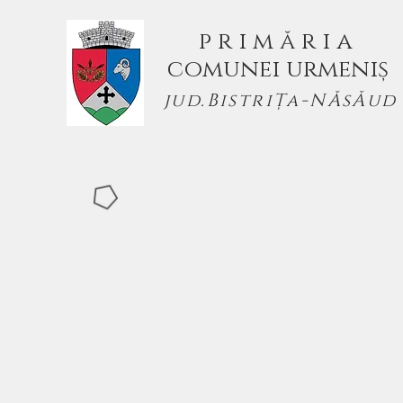
p r i m ă r i a
comunei urmeniș
jud.BistriȚa-NĂsĂud